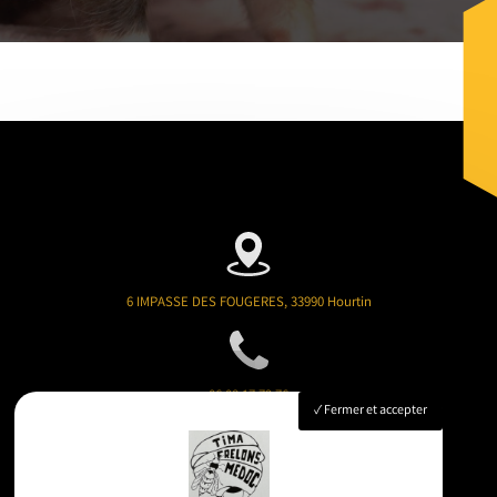
6 IMPASSE DES FOUGERES, 33990 Hourtin
06 08 17 73 76
Fermer et accepter
timafrelonsmedoc@gmail.com