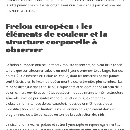
distinctifs qui, bien compris, permettent une intervention rapide et adaptée à
la lutte préventive contre ces organismes nuisibles dans le jardin et proches
des zones apicoles.
Frelon européen : les
éléments de couleur et la
structure corporelle à
observer
Le frelon européen affiche un thorax robuste et sombre, souvent brun foncé,
tandis que son abdomen arbore un motif jaune ornementé de larges bandes
noires. À la différence du frelon asiatique, dont les fameuses pattes jaunes
sont très visibles, le frelon européen montre des extrémités plus sombres. La
reine se distingue par sa taille plus imposante et sa dominance au sein de la
colonie, mais ouvrières et mâles possèdent tout de même la même structure
générale, avec de puissantes mandibules et de longues antennes.
L’observation attentive de ces caractéristiques colorimétriques aide à
l’identification précise, limitant ainsi les erreurs de signalement dans les
programmes de lutte collective ou lors de la destruction des nids.
La distinction avec les guêpes et autres hyménoptères repose également sur