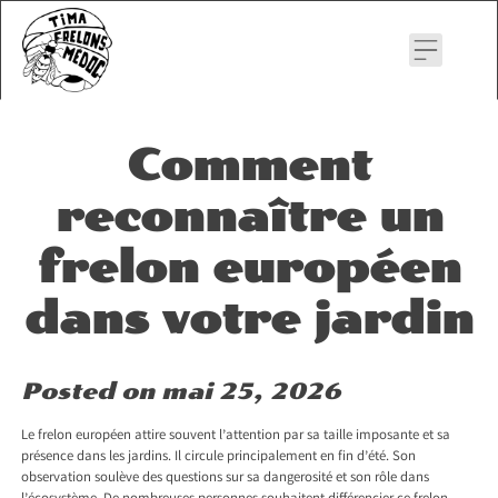
Skip
to
content
Comment
reconnaître un
frelon européen
dans votre jardin
Posted on
mai 25, 2026
Le frelon européen attire souvent l’attention par sa taille imposante et sa
présence dans les jardins. Il circule principalement en fin d’été. Son
observation soulève des questions sur sa dangerosité et son rôle dans