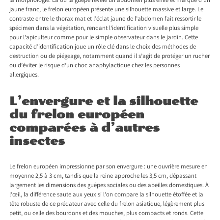
la morphologie. Là où la guêpe révèle un abdomen plus effilé et marqué d’un
jaune franc, le frelon européen présente une silhouette massive et large. Le
contraste entre le thorax mat et l’éclat jaune de l’abdomen fait ressortir le
spécimen dans la végétation, rendant l’identification visuelle plus simple
pour l’apiculteur comme pour le simple observateur dans le jardin. Cette
capacité d’identification joue un rôle clé dans le choix des méthodes de
destruction ou de piégeage, notamment quand il s’agit de protéger un rucher
ou d’éviter le risque d’un choc anaphylactique chez les personnes
allergiques.
L’envergure et la silhouette
du frelon européen
comparées à d’autres
insectes
Le frelon européen impressionne par son envergure : une ouvrière mesure en
moyenne 2,5 à 3 cm, tandis que la reine approche les 3,5 cm, dépassant
largement les dimensions des guêpes sociales ou des abeilles domestiques. À
l’œil, la différence saute aux yeux si l’on compare la silhouette étoffée et la
tête robuste de ce prédateur avec celle du frelon asiatique, légèrement plus
petit, ou celle des bourdons et des mouches, plus compacts et ronds. Cette