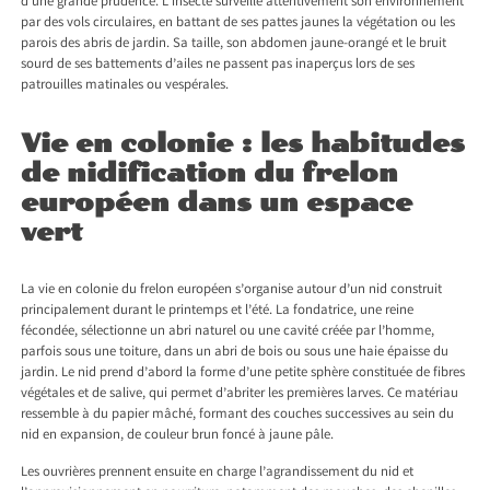
d’une grande prudence. L’insecte surveille attentivement son environnement
par des vols circulaires, en battant de ses pattes jaunes la végétation ou les
parois des abris de jardin. Sa taille, son abdomen jaune-orangé et le bruit
sourd de ses battements d’ailes ne passent pas inaperçus lors de ses
patrouilles matinales ou vespérales.
Vie en colonie : les habitudes
de nidification du frelon
européen dans un espace
vert
La vie en colonie du frelon européen s’organise autour d’un nid construit
principalement durant le printemps et l’été. La fondatrice, une reine
fécondée, sélectionne un abri naturel ou une cavité créée par l’homme,
parfois sous une toiture, dans un abri de bois ou sous une haie épaisse du
jardin. Le nid prend d’abord la forme d’une petite sphère constituée de fibres
végétales et de salive, qui permet d’abriter les premières larves. Ce matériau
ressemble à du papier mâché, formant des couches successives au sein du
nid en expansion, de couleur brun foncé à jaune pâle.
Les ouvrières prennent ensuite en charge l’agrandissement du nid et