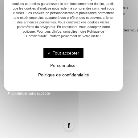
exhaustive. Chaque étape, de l’examen initial du nid aux mesures post-
cookies essentiels garantissent le bon fonctionnement du site, tandis
traitement visant à prévenir de nouvelles invasions, est couverte. Cela vous
que les cookies d'analyse nous aident à comprendre comment vous
l'utilisez. Les cookies de personnalisation et publicitaires permettent
assure une tranquillité d’esprit et réduit les risques à long terme liés à une
une expérience plus adaptée à vos préférences et peuvent afficher
infestion non traitée de manière appropriée.
des annonces pertinentes. Vous contrôlez vos cookies via les
paramètres du navigateur. En continuant, vous acceptez notre
Next:
Les dangers cachés d’un nid de guêpe près de chez vous
politique. Pour plus d'infos, consultez notre Politique de
Confidentialité. Profitez pleinement de votre visite !
Navigation
de
Tout accepter
l’article
Personnaliser
Accueil
Frelons
Politique de confidentialité
Guêpes
Rongeurs
Continuer sans accepter
Contact