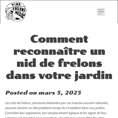
Skip
to
content
Comment
reconnaître un
nid de frelons
dans votre jardin
Posted on
mars 5, 2025
Les nids de frelons, structures élaborées par ces insectes souvent redoutés,
peuvent devenir un réel problème lorsqu’ils s’installent dans nos jardins.
Connaître leur apparence, leur emplacement typique et les signes de leur