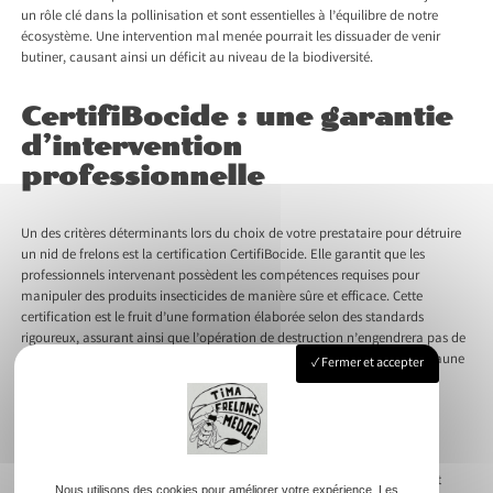
un rôle clé dans la pollinisation et sont essentielles à l’équilibre de notre
écosystème. Une intervention mal menée pourrait les dissuader de venir
butiner, causant ainsi un déficit au niveau de la biodiversité.
CertifiBocide : une garantie
d’intervention
professionnelle
Un des critères déterminants lors du choix de votre prestataire pour détruire
un nid de frelons est la certification CertifiBocide. Elle garantit que les
professionnels intervenant possèdent les compétences requises pour
manipuler des produits insecticides de manière sûre et efficace. Cette
certification est le fruit d’une formation élaborée selon des standards
rigoureux, assurant ainsi que l’opération de destruction n’engendrera pas de
dommages collatéraux, ni pour l’environnement immédiat, ni pour la faune
Fermer et accepter
locale.
Les professionnels certifiés CertifiBocide bénéficient d’un savoir-faire
accumulé et d’une connaissance approfondie des comportements des
frelons, qu’ils soient asiatiques ou européens. De l’identification à
l’éradication, leur intervention est orchestrée pour être à la fois rapide et
Nous utilisons des cookies pour améliorer votre expérience. Les