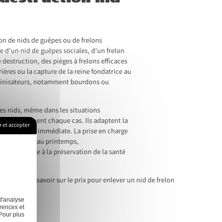
ion de nids de guêpes ou de frelons
se d’un nid de guêpes sociales, d’un frelon
 destruction, des pièges à frelons efficaces
ières ou la capture de la reine fondatrice au
ollinisateurs, notamment bourdons ou
es nids, même dans les situations
experts évaluent chaque cas. Ils adaptent la
 et accepter
d à proximité immédiate. La prise en charge
e des essaims au printemps,
se contribue à la préservation de la santé
Ce qu’il faut savoir sur le prix pour enlever un nid de frelon
d'analyse
rences et
Pour plus