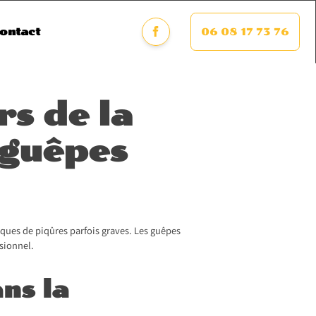
06 08 17 73 76
ontact
rs de la
 guêpes
sques de piqûres parfois graves. Les guêpes
ssionnel.
ns la