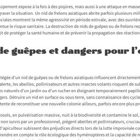
ipement expose à la fois à des piqûres, mais aussi à une attaque en masse.
aver la situation. Un nid de frelons asiatiques abrite parfois plusieurs mil
sociales montrent la même agressivité en période estivale, avec des ouvrièr
ntue le risque sanitaire. La destruction de nids de guêpes ou de frelons req
agit de protéger la santé humaine et de prévenir la propagation des réaction
de guêpes et dangers pour l
égée d’un nid de guêpes ou de frelons asiatiques influencent directement
erte, les abeilles, pollinisateurs et autres insectes volants risquent de s
es naturels d’un jardin ou d’un rucher en éloignant temporairement papil
ers. Détruire un nid en surface ou sous terre, sans connaissance des cycles
tente de reconstituer une nouvelle colonie ailleurs, parfois encore plus p
osols, en pulvérisation massive, nuit à la biodiversité et contamine le sol,
 non suivis par un professionnel, piègent abeilles et pollinisateurs, cruciaux
d’apiculteur subissent des préjudices directs lors de la lutte improvisée c
rendre en compte le rôle écologique des hyménoptères et la capacité de n