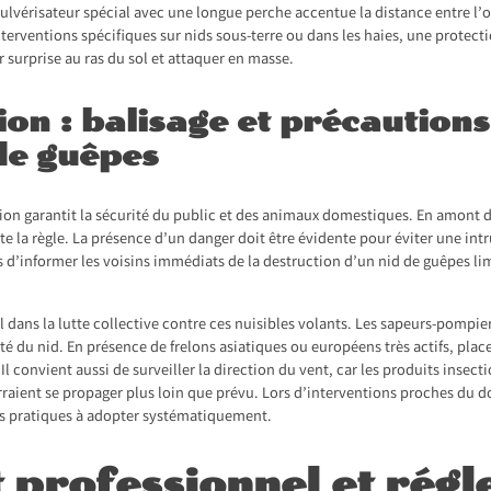
pulvérisateur spécial avec une longue perche accentue la distance entre l’op
nterventions spécifiques sur nids sous-terre ou dans les haies, une protect
r surprise au ras du sol et attaquer en masse.
on : balisage et précautions
de guêpes
tion garantit la sécurité du public et des animaux domestiques. En amont de
te la règle. La présence d’un danger doit être évidente pour éviter une intr
s d’informer les voisins immédiats de la destruction d’un nid de guêpes l
dans la lutte collective contre ces nuisibles volants. Les sapeurs-pompier
ivité du nid. En présence de frelons asiatiques ou européens très actifs, pla
Il convient aussi de surveiller la direction du vent, car les produits insec
ourraient se propager plus loin que prévu. Lors d’interventions proches du d
es pratiques à adopter systématiquement.
professionnel et régl