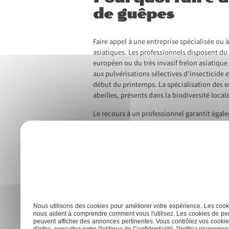
de guêpes
Faire appel à une entreprise spécialisée ou à
asiatiques. Les professionnels disposent du 
européen ou du très invasif frelon asiatique
aux pulvérisations sélectives d’insecticide 
début du printemps. La spécialisation des 
abeilles, présents dans la biodiversité local
Le recours à un professionnel garantit égal
complexes : essaim sous tuiles, nid sphériqu
technique afin d’éviter toute aggravation, 
professionnelle comprend le conseil prévent
recommandations pour limiter la présence de
publique et du patrimoine apicole, particul
Previous:
Dératisation : comment le prix est-il calculé ?
Navigation
Nous utilisons des cookies pour améliorer votre expérience. Les cooki
nous aident à comprendre comment vous l'utilisez. Les cookies de per
de
peuvent afficher des annonces pertinentes. Vous contrôlez vos cookies
d'infos, consultez notre Politique de Confidentialité. Profitez pleinement 