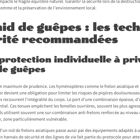
mpacte le fragile équilibre naturel. Garantir la sécurité lors de la destruc
l’homme et la préservation de l’environnement local.
id de guêpes : les tec
urité recommandées
rotection individuelle à priv
de guêpes
n maximum de prudence. Les hyménoptères comme le frelon asiatique et l
ger devient une obligation pour limiter les risques de piqûres douloureuse
ces recouvrent l’intégralité du corps. Le port d’une combinaison épaisse, d
tiel. Ces tenues empêchent les femelles ouvrières, souvent les plus agress
els utilisent souvent une sur-combinaison anti-frelons renforcée au niveau
ge, zone particulièrement vulnérable.
d’un nid de frelons asiatiques passe aussi par des équipements adaptés à u
harnais de sécurité et des lignes de vie fait partie du protocole pour attei