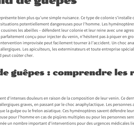
nid de guêpes
eprésente bien plus qu’une simple nuisance. Ce type de colonie s’installe da
s situations potentiellement dangereuses pour l’homme. Les hyménoptères –
 cousines les abeilles – défendent leur colonie et leur reine avec une agr
d parfaitement conçu pour injecter du venin, n’hésitent pas à piquer en gr
intervention improvisée peut facilement tourner à l’accident. Un choc an
 allergiques. Les apiculteurs, les exterminateurs et toute entreprise spécia
d peut coûter cher.
de guêpes : comprendre les 
nt d’intenses douleurs en raison de la composition de leur venin. Ce derni
llergiques graves, en passant par le choc anaphylactique. Les personnes all
s que la guêpe ou le frelon asiatique. Ces hyménoptères savent défendre leu
reuse pour l’homme en cas de piqûres multiples ou pour les personnes sens
née un nombre important d’interventions pour des urgences médicales liée