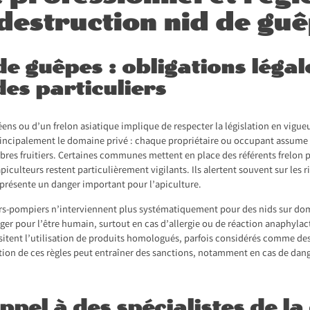
 destruction nid de gu
e guêpes : obligations légal
des particuliers
ens ou d’un frelon asiatique implique de respecter la législation en vigue
incipalement le domaine privé : chaque propriétaire ou occupant assume la
rbres fruitiers. Certaines communes mettent en place des référents frelon 
apiculteurs restent particulièrement vigilants. Ils alertent souvent sur les
représente un danger important pour l’apiculture.
s-pompiers n’interviennent plus systématiquement pour des nids sur dom
nger pour l’être humain, surtout en cas d’allergie ou de réaction anaphylac
ssitent l’utilisation de produits homologués, parfois considérés comme de
ation de ces règles peut entraîner des sanctions, notamment en cas de dange
ppel à des spécialistes de la