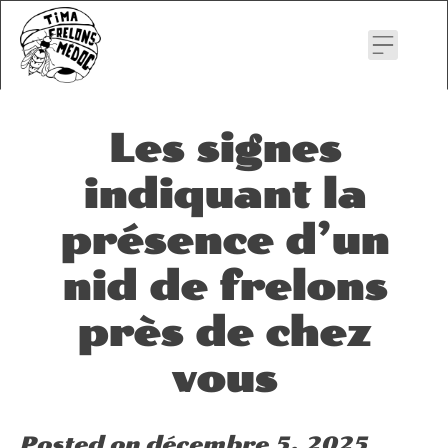
Skip
to
content
Les signes
indiquant la
présence d’un
nid de frelons
près de chez
vous
Posted on
décembre 5, 2025