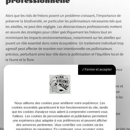
professionnelle
Alors que les nids de frelons posent un problème croissant, l’importance de
préserver la biodiversité, en particulier les pollinisateurs nécessaires tels que
les abeilles, ne peut être négligée. Les désinsectiseurs professionnels mettent
en œuvre des stratégies pour cibler spécifiquement les frelons tout en
minimisant les impacts environnementaux, notamment sur les abeilles qui
jouent un rôle essentiel dans notre écosystème. Un traitement individuel trop
agressif peut affecter de manière non intentionnelle ces pollinisateurs
précieux, perturbant ainsi leur rôle dans la pollinisation et l’équilibre local de
la faune et la flore.
Fermer et accepter
Les stratégies élaborées par les spécialistes s’appuient sur une connaissance
précise des produits utilisés, privilégiant ceux qui respectent autant que
possible cet équilibre fragile. L’approche professionnelle assure que les
méthodes employées s’alignent sur le double objectif de sécurité humaine et
de conservation de la nature. Ainsi, recourir à des services certifiés tels que
ceux porteurs du label Certibiocide garantit que toute intervention contre les
frelons s’effectue conformément aux normes de protection
Nous utilisons des cookies pour améliorer votre expérience. Les
cookies essentiels garantissent le bon fonctionnement du site, tandis
environnementales les plus exigeantes. L’engagement pour une solution
que les cookies d'analyse nous aident à comprendre comment vous
durable bénéficie à la fois à notre sécurité immédiate et à l’avenir de notre
l'utilisez. Les cookies de personnalisation et publicitaires permettent
environnement commun.
une expérience plus adaptée à vos préférences et peuvent afficher
des annonces pertinentes. Vous contrôlez vos cookies via les
Previous:
Comment récupérer un essaim
Next:
Comment une société de
paramètres du navigateur. En continuant, vous acceptez notre