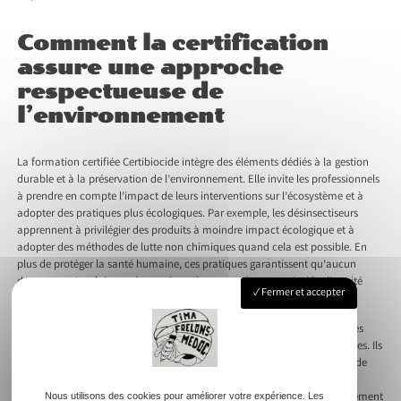
Comment la certification
assure une approche
respectueuse de
l’environnement
La formation certifiée Certibiocide intègre des éléments dédiés à la gestion
durable et à la préservation de l’environnement. Elle invite les professionnels
à prendre en compte l’impact de leurs interventions sur l’écosystème et à
adopter des pratiques plus écologiques. Par exemple, les désinsectiseurs
apprennent à privilégier des produits à moindre impact écologique et à
adopter des méthodes de lutte non chimiques quand cela est possible. En
plus de protéger la santé humaine, ces pratiques garantissent qu’aucun
dommage n’est fait aux écosystèmes locaux, préservant ainsi la diversité
Fermer et accepter
faunique et floristique.
Les désinsectiseurs certifiés se tiennent également informés des avancées
technologiques dans le domaine des solutions de lutte contre les nuisibles. Ils
s’efforcent d’intégrer les méthodes les plus innovantes et respectueuses de
l’environnement dans leurs interventions. Grâce à leurs connaissances
actualisées, ils rejoignent efficacement l’objectif plus large de développement
Nous utilisons des cookies pour améliorer votre expérience. Les