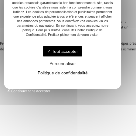
cookies essentiels garantissent le bon fonctionnement du site, tandis
durable. Ainsi, ils s’assurent que leur travail reste en phase avec les
que les cookies d'analyse nous aident à comprendre comment vous
préoccupations contemporaines axées sur la conservation et la
l'utilisez. Les cookies de personnalisation et publicitaires permettent
responsabilité écologique. Par conséquent, solliciter les services d’un
une expérience plus adaptée à vos préférences et peuvent afficher
des annonces pertinentes. Vous contrôlez vos cookies via les
professionnel détenteur de la certification Certibiocide n’est pas seulement
paramètres du navigateur. En continuant, vous acceptez notre
une décision garantissant votre sécurité, mais aussi un choix qui soutient un
politique. Pour plus d'infos, consultez notre Politique de
avenir plus vert et durable.
Confidentialité. Profitez pleinement de votre visite !
Previous:
Comment une société de
Next:
Les dangers d’un nid de guêpes près
dératisation protège des infestations
de chez vous et comment les éliminer
Tout accepter
Navigation
de
Personnaliser
Politique de confidentialité
l’article
Accueil
Continuer sans accepter
Frelons
Guêpes
Rongeurs
Contact