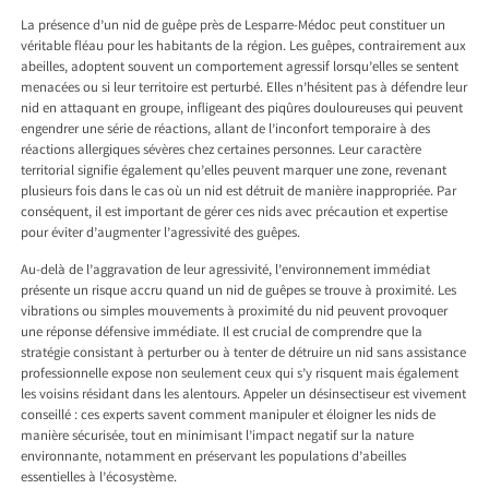
La présence d’un
nid de guêpe près de Lesparre-Médoc
peut constituer un
véritable fléau pour les habitants de la région. Les guêpes, contrairement aux
abeilles, adoptent souvent un comportement agressif lorsqu’elles se sentent
menacées ou si leur territoire est perturbé. Elles n’hésitent pas à défendre leur
nid en attaquant en groupe, infligeant des piqûres douloureuses qui peuvent
engendrer une série de réactions, allant de l’inconfort temporaire à des
réactions allergiques sévères chez certaines personnes. Leur caractère
territorial signifie également qu’elles peuvent marquer une zone, revenant
plusieurs fois dans le cas où un nid est détruit de manière inappropriée. Par
conséquent, il est important de gérer ces nids avec précaution et expertise
pour éviter d’augmenter l’agressivité des guêpes.
Au-delà de l’aggravation de leur agressivité, l’environnement immédiat
présente un risque accru quand un nid de guêpes se trouve à proximité. Les
vibrations ou simples mouvements à proximité du nid peuvent provoquer
une réponse défensive immédiate. Il est crucial de comprendre que la
stratégie consistant à perturber ou à tenter de détruire un nid sans assistance
professionnelle expose non seulement ceux qui s’y risquent mais également
les voisins résidant dans les alentours. Appeler un désinsectiseur est vivement
conseillé : ces experts savent comment manipuler et éloigner les nids de
manière sécurisée, tout en minimisant l’impact negatif sur la nature
environnante, notamment en préservant les populations d’abeilles
essentielles à l’écosystème.