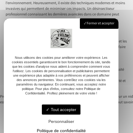
l’environnement. Heureusement, il existe des techniques modernes et moins
invasives qui permettent de minimiser ces impacts. Un désinsectiseur
professionnel connaissant les dernières avancées dans ce domaine peut
utiliser des solutions plus respectueuses de l’environnement, comme les
Fermer et accepter
appâts sélectifs ou les interventions mécaniques.
Les traitements écologiques ne sont pas seulement bénéfiques pour
l’environnement, ils sont souvent également plus sûrs pour les humains et les
animaux domestiques. Un professionnel peut adapter sa stratégie pour faire
en sorte que ces méthodes réduisent au maximum les perturbations
écosystémiques indésirables. En identifiant quelle technique convient le
Nous utilisons des cookies pour améliorer votre expérience. Les
cookies essentiels garantissent le bon fonctionnement du site, tandis
mieux à chaque situation, il veille à une gestion éthique et durable des
que les cookies d'analyse nous aident à comprendre comment vous
nuisibles. Cette démarche s’inscrit dans une volonté d’harmoniser nécessité
l'utilisez. Les cookies de personnalisation et publicitaires permettent
de protection des espaces domestiques avec celle de la conservation
une expérience plus adaptée à vos préférences et peuvent afficher
des annonces pertinentes. Vous contrôlez vos cookies via les
naturelle, montrant qu’il est possible de trouver un équilibre entre sécurité et
paramètres du navigateur. En continuant, vous acceptez notre
écologie.
politique. Pour plus d'infos, consultez notre Politique de
Confidentialité. Profitez pleinement de votre visite !
Previous:
Comment réagir face à un
Next:
Intervention en urgence pour un nid
essaim de guêpes à la maison
de guêpe : ce qu’il faut savoir
Navigation
Tout accepter
de
Personnaliser
l’article
Politique de confidentialité