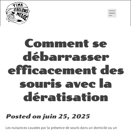
Skip
to
content
Comment se
débarrasser
efficacement des
souris avec la
dératisation
Posted on
juin 25, 2025
Les nuisances causées par la présence de souris dans un domicile ou un