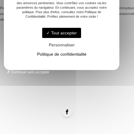
des annonces pertinentes. Vous contrôlez vos cookies via les
paramètres du navigateur. En continuant, vous acceptez notre
Previous:
Destruction de nids de frelons
Next:
Les avantages d’un exterminateur
politique. Pour plus d'infos, consultez notre Politique de
asiatiques : conseils pour une intervention
guêpes professionnel
Confidentialité. Profitez pleinement de votre visite !
Navigation
sécurisée
de
Tout accepter
l’article
Personnaliser
Accueil
Politique de confidentialité
Frelons
Guêpes
Continuer sans accepter
Rongeurs
Contact