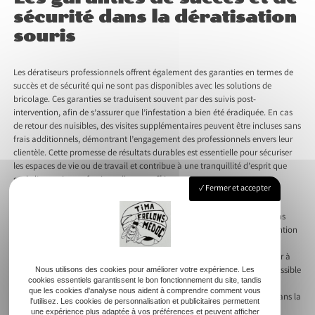
sécurité dans la dératisation
souris
Les dératiseurs professionnels offrent également des garanties en termes de
succès et de sécurité qui ne sont pas disponibles avec les solutions de
bricolage. Ces garanties se traduisent souvent par des suivis post-
intervention, afin de s’assurer que l’infestation a bien été éradiquée. En cas
de retour des nuisibles, des visites supplémentaires peuvent être incluses sans
frais additionnels, démontrant l’engagement des professionnels envers leur
clientèle. Cette promesse de résultats durables est essentielle pour sécuriser
les espaces de vie ou de travail et contribue à une tranquillité d’esprit que
seule l’expertise professionnelle peut offrir.
Fermer et accepter
La sécurité est un pilier fondamental dans toutes les interventions
professionnelles. Les dératiseurs s’engagent à assurer une prestation sans
risque en informant minutieusement leurs clients des mesures de prévention
à adopter après l’intervention. Cela inclut des conseils sur la manière de
sceller les points d’entrée potentiels que les rongeurs pourraient exploiter à
l’avenir. De plus, les méthodes non toxiques sont privilégiées dès que possible
Nous utilisons des cookies pour améliorer votre expérience. Les
cookies essentiels garantissent le bon fonctionnement du site, tandis
pour minimiser toute dangerosité. Le dévouement des professionnels à
que les cookies d'analyse nous aident à comprendre comment vous
fournir un service sécurisé et efficace est ce qui fait toute la différence dans la
l'utilisez. Les cookies de personnalisation et publicitaires permettent
dératisation efficace des souris.
une expérience plus adaptée à vos préférences et peuvent afficher