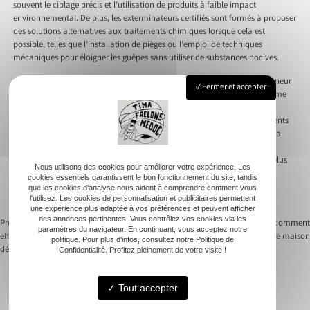
souvent le ciblage précis et l’utilisation de produits à faible impact
environnemental. De plus, les exterminateurs certifiés sont formés à proposer
des solutions alternatives aux traitements chimiques lorsque cela est
possible, telles que l’installation de pièges ou l’emploi de techniques
mécaniques pour éloigner les guêpes sans utiliser de substances nocives.
L’approche adoptée par les exterminateurs certifiés met un point d’honneur
Fermer et accepter
à préserver la biodiversité locale, y compris les insectes bénéfiques comme
les abeilles. En utilisant des produits spécifiquement formulés pour
minimiser les risques pour les pollinisateurs, et en choisissant des moments
opportuns pour l’intervention, les professionnels s’efforcent de garantir la
sécurité et la préservation de la faune indigène. Cette vigilance
environnementale n’assure pas seulement un cadre de vie plus sain et plus
Nous utilisons des cookies pour améliorer votre expérience. Les
sûr pour les humains, mais contribue également à l’équilibre des
cookies essentiels garantissent le bon fonctionnement du site, tandis
écosystèmes, démontrant que l’intervention humaine peut coexister
que les cookies d'analyse nous aident à comprendre comment vous
l'utilisez. Les cookies de personnalisation et publicitaires permettent
harmonieusement avec la nature.
une expérience plus adaptée à vos préférences et peuvent afficher
des annonces pertinentes. Vous contrôlez vos cookies via les
Previous:
Comment se débarrasser
Next:
Dératisation : pourquoi et comment
paramètres du navigateur. En continuant, vous acceptez notre
efficacement des souris avec la
protéger votre maison
politique. Pour plus d'infos, consultez notre Politique de
Navigation
dératisation
Confidentialité. Profitez pleinement de votre visite !
de
Tout accepter
l’article