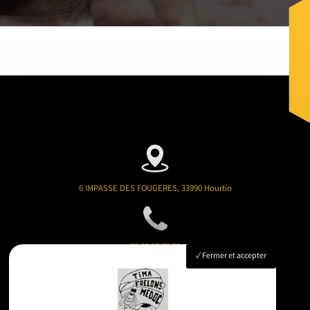
6 IMPASSE DES FOUGERES, 33990 Hourtin
06 08 17 73 76
Fermer et accepter
timafrelonsmedoc@gmail.com