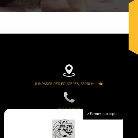
6 IMPASSE DES FOUGERES, 33990 Hourtin
06 08 17 73 76
Fermer et accepter
timafrelonsmedoc@gmail.com