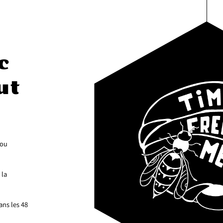
c
ut
 ou
 la
ans les 48