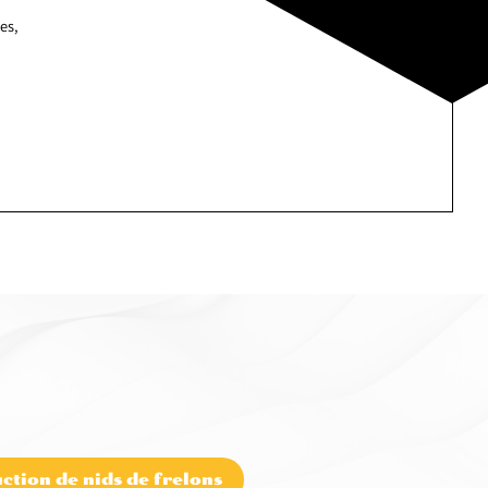
es,
ction de nids de frelons