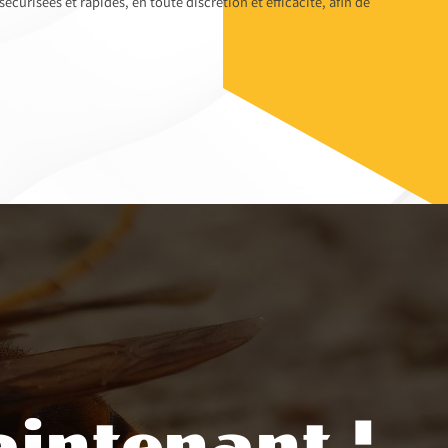
curisées et rapides, en toute discrétion et efficacité, afin de
intenant !