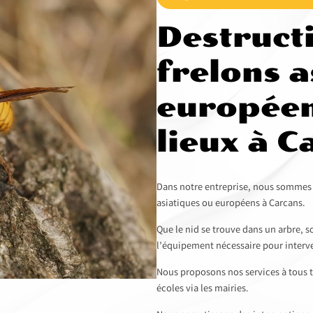
Destruct
frelons a
européen
lieux à C
Dans notre entreprise, nous sommes sp
asiatiques ou européens à Carcans.
Que le nid se trouve dans un arbre, 
l’équipement nécessaire pour interve
Nous proposons nos services à tous t
écoles via les mairies.