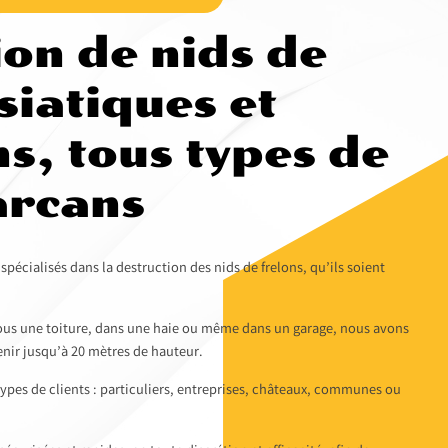
ion de nids de
siatiques et
s, tous types de
arcans
écialisés dans la destruction des nids de frelons, qu’ils soient
sous une toiture, dans une haie ou même dans un garage, nous avons
nir jusqu’à 20 mètres de hauteur.
ypes de clients : particuliers, entreprises, châteaux, communes ou