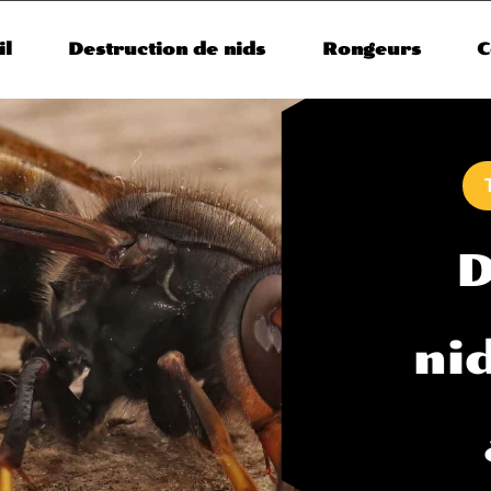
il
Destruction de nids
Rongeurs
C
D
ni