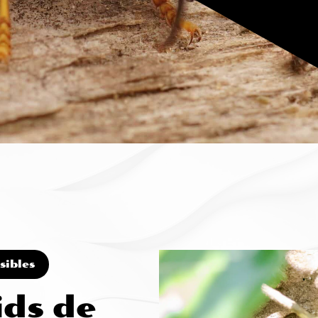
sibles
ids de