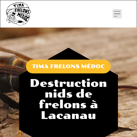
Skip
to
content
TIMA FRELONS MÉDOC
Destruction
nids de
frelons à
Lacanau