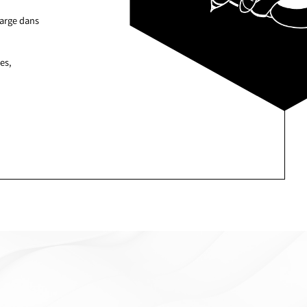
harge dans
es,