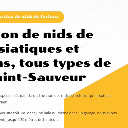
ction de nids de frelons
ion de nids de
siatiques et
s, tous types de
Saint-Sauveur
écialisés dans la destruction des nids de frelons, qu’ils soient
veur.
sous une toiture, dans une haie ou même dans un garage, nous avons
nir jusqu’à 20 mètres de hauteur.