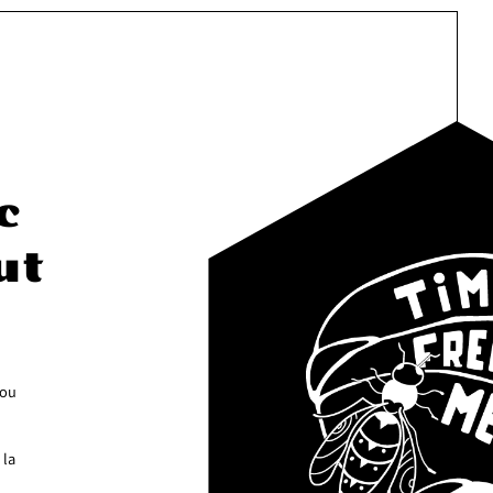
c
ut
 ou
 la