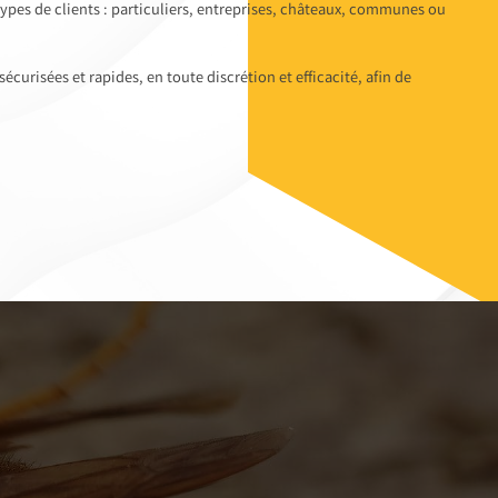
ypes de clients : particuliers, entreprises, châteaux, communes ou
curisées et rapides, en toute discrétion et efficacité, afin de