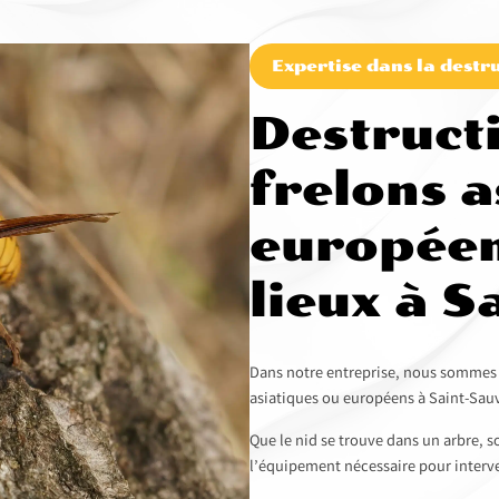
Expertise dans la destru
Destruct
frelons a
européen
lieux à 
Dans notre entreprise, nous sommes sp
asiatiques ou européens à Saint-Sau
Que le nid se trouve dans un arbre, 
l’équipement nécessaire pour interve