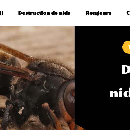
il
Destruction de nids
Rongeurs
C
D
ni