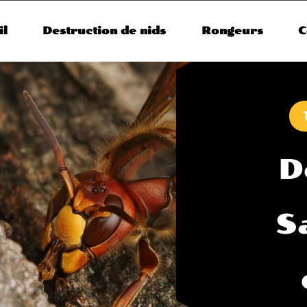
il
Destruction de nids
Rongeurs
C
D
S