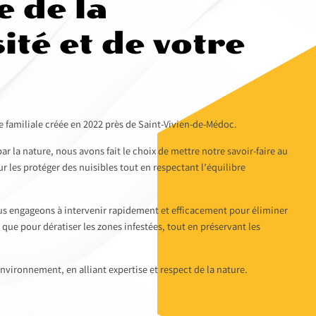
e de la
ité et de votre
familiale créée en 2022 près de Saint-Vivien-de-Médoc.
r la nature, nous avons fait le choix de mettre notre savoir-faire au
ur les protéger des nuisibles tout en respectant l’équilibre
s engageons à intervenir rapidement et efficacement pour éliminer
i que pour dératiser les zones infestées, tout en préservant les
nvironnement, en alliant expertise et respect de la nature.