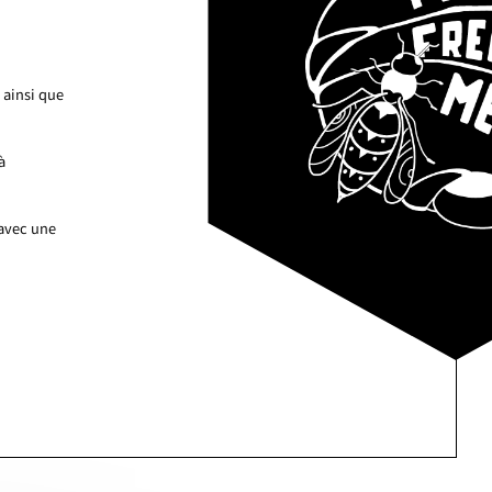
 ainsi que
à
 avec une