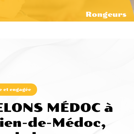
Rongeurs
e et engagée
ELONS MÉDOC à
vien-de-Médoc,