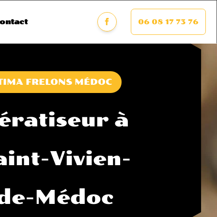
06 08 17 73 76
ontact
TIMA FRELONS MÉDOC
ératiseur à
aint-Vivien-
de-Médoc