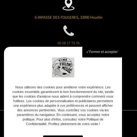
6 IMPASSE DES FOUGERES, 33990 Hourtin
06 08 17 73 76
Fermer et accepter
timafrelonsmedoc@gmail.com
Nous utilisons des cookies pour améliorer votre expérience. Les
cookies essentiels garantissent le bon fonctionnement du site, tandis
7j/7 :
8h - 20h
que les cookies d'analyse nous aident à comprendre comment vous
l'utilisez. Les cookies de personnalisation et publicitaires permettent
une expérience plus adaptée à vos préférences et peuvent afficher
des annonces pertinentes. Vous contrôlez vos cookies via les
paramètres du navigateur. En continuant, vous acceptez notre
politique. Pour plus d'infos, consultez notre Politique de
Confidentialité. Profitez pleinement de votre visite !