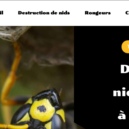
il
Destruction de nids
Rongeurs
C
D
ni
à