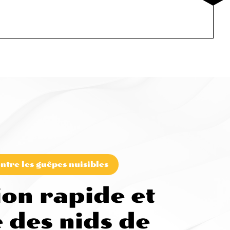
ntre les guêpes nuisibles
ion rapide et
 des nids de