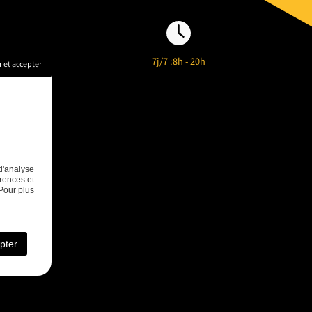
l.com
7j/7 :
8h - 20h
 et accepter
d'analyse
rences et
Pour plus
pter