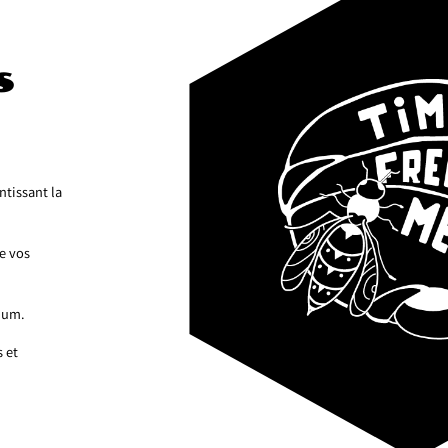
s
tissant la
de vos
mum.
 et