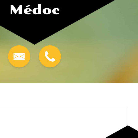
Médoc