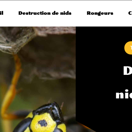
il
Destruction de nids
Rongeurs
C
D
ni