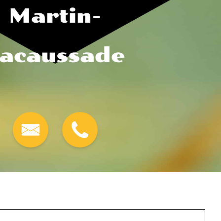
Martin-
acaussade