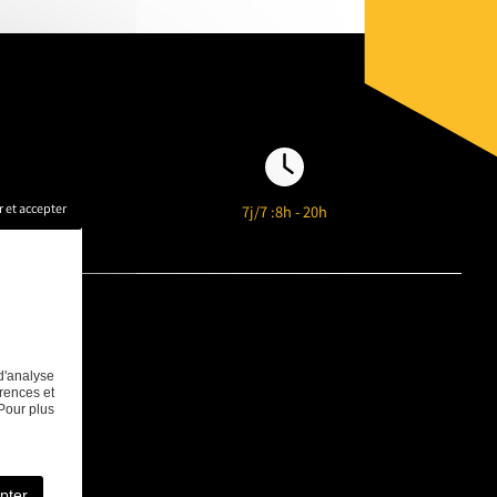
 et accepter
l.com
7j/7 :
8h - 20h
d'analyse
rences et
Pour plus
pter