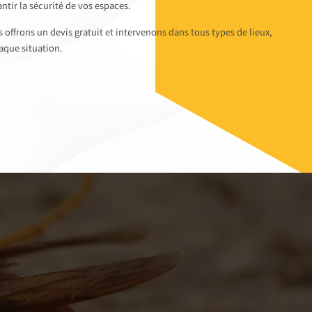
antir la sécurité de vos espaces.
s offrons un devis gratuit et intervenons dans tous types de lieux,
aque situation.