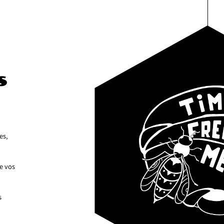
s
es,
de vos
s