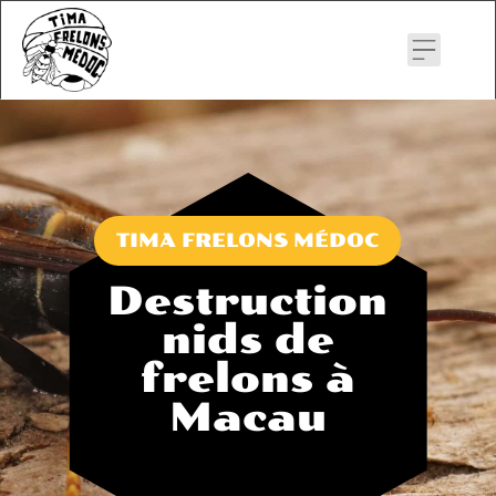
Skip
to
content
TIMA FRELONS MÉDOC
Destruction
nids de
frelons à
Macau