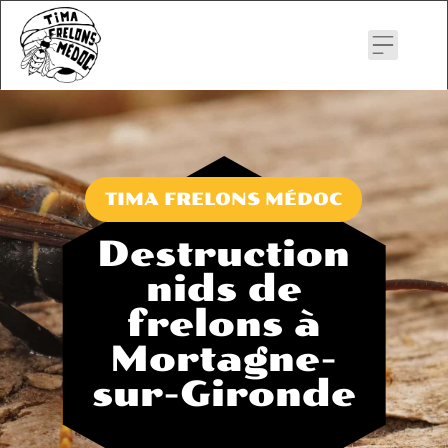
Skip
to
content
TIMA FRELONS MÉDOC
Destruction
nids de
frelons à
Mortagne-
sur-Gironde