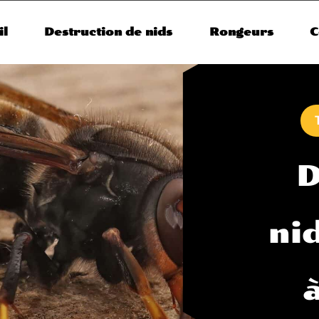
il
Destruction de nids
Rongeurs
C
D
ni