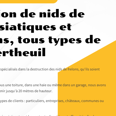
ion de nids de
siatiques et
s, tous types de
ertheuil
écialisés dans la destruction des nids de frelons, qu’ils soient
sous une toiture, dans une haie ou même dans un garage, nous avons
nir jusqu’à 20 mètres de hauteur.
ypes de clients : particuliers, entreprises, châteaux, communes ou