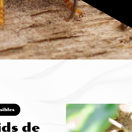
sibles
ids de