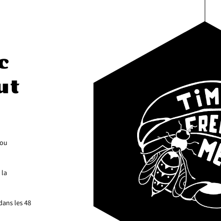
c
ut
 ou
 la
dans les 48