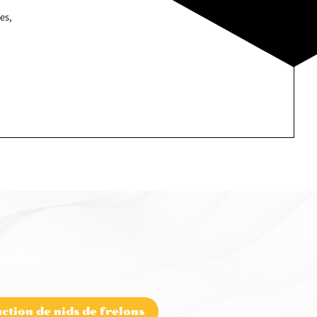
es,
ction de nids de frelons