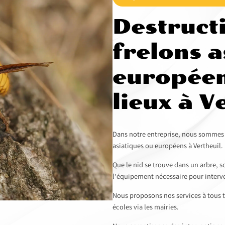
Destruct
frelons a
européen
lieux à V
Dans notre entreprise, nous sommes sp
asiatiques ou européens à Vertheuil.
Que le nid se trouve dans un arbre, 
l’équipement nécessaire pour interve
Nous proposons nos services à tous t
écoles via les mairies.