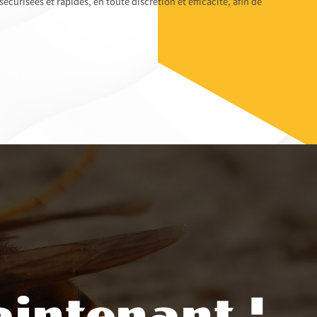
curisées et rapides, en toute discrétion et efficacité, afin de
intenant !