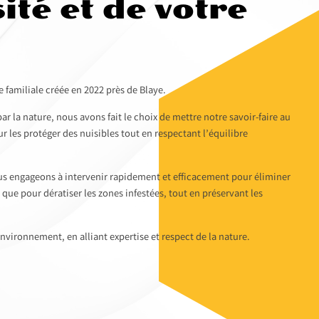
ité et de votre
familiale créée en 2022 près de Blaye.
r la nature, nous avons fait le choix de mettre notre savoir-faire au
ur les protéger des nuisibles tout en respectant l’équilibre
s engageons à intervenir rapidement et efficacement pour éliminer
i que pour dératiser les zones infestées, tout en préservant les
nvironnement, en alliant expertise et respect de la nature.