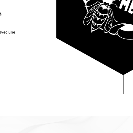
à
 avec une