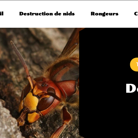
il
Destruction de nids
Rongeurs
C
D