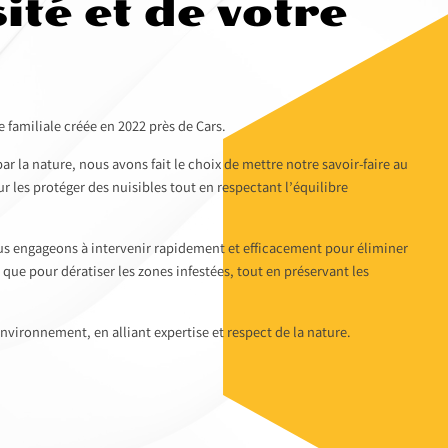
ité et de votre
familiale créée en 2022 près de Cars.
r la nature, nous avons fait le choix de mettre notre savoir-faire au
ur les protéger des nuisibles tout en respectant l’équilibre
s engageons à intervenir rapidement et efficacement pour éliminer
i que pour dératiser les zones infestées, tout en préservant les
nvironnement, en alliant expertise et respect de la nature.