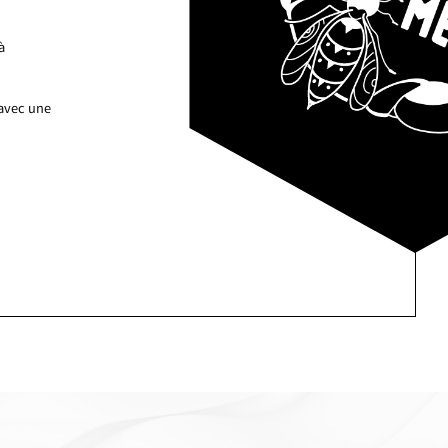
à
 avec une