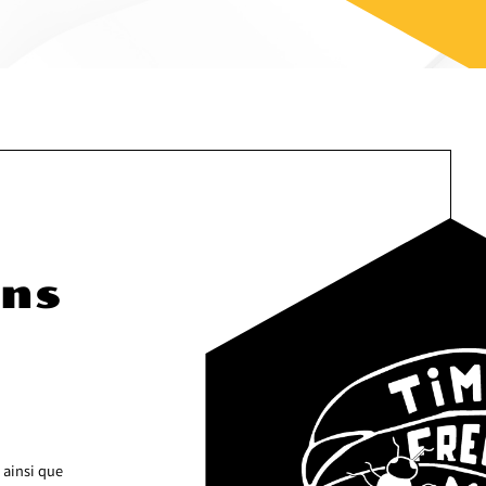
ons
 ainsi que