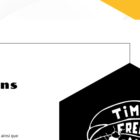
ons
 ainsi que