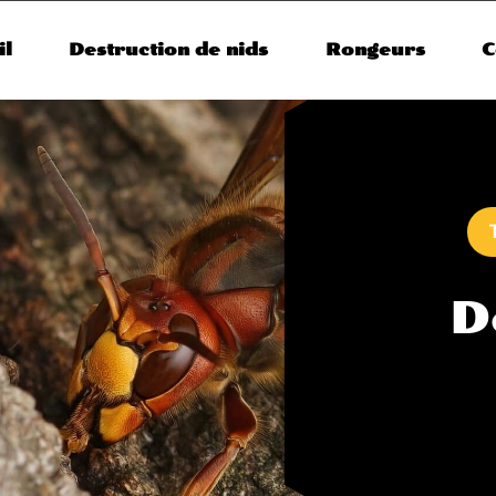
il
Destruction de nids
Rongeurs
C
D