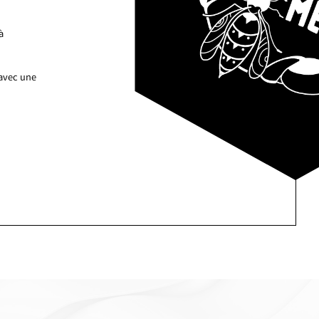
à
 avec une