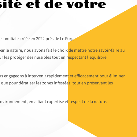
ité et de votre
familiale créée en 2022 près de Le Porge.
r la nature, nous avons fait le choix de mettre notre savoir-faire au
ur les protéger des nuisibles tout en respectant l’équilibre
s engageons à intervenir rapidement et efficacement pour éliminer
i que pour dératiser les zones infestées, tout en préservant les
nvironnement, en alliant expertise et respect de la nature.